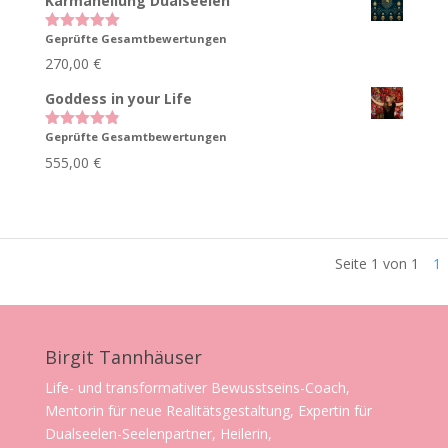
Karmaheilung Dualseelen
Geprüfte Gesamtbewertungen
Bewertet
mit
5.00
270,00
€
von 5
Goddess in your Life
Geprüfte Gesamtbewertungen
Bewertet
mit
4.83
555,00
€
von 5
Seite 1 von 1
1
Birgit Tannhäuser
Life- und transformativer Bewusstseins-Coach,
Mentorin für neue Realitätsgestaltung, Expertin für
Dualseelen-Seelenpartner, Heilerin,