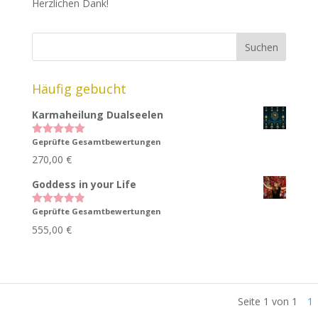
Herzlichen Dank!
Häufig gebucht
Karmaheilung Dualseelen
Geprüfte Gesamtbewertungen
Bewertet
mit
5.00
270,00
€
von 5
Goddess in your Life
Geprüfte Gesamtbewertungen
Bewertet
mit
4.83
555,00
€
von 5
Seite 1 von 1
1