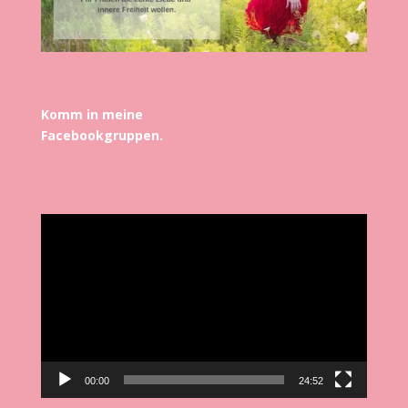
Komm in meine
Facebookgruppen.
Video-
Player
00:00
24:52