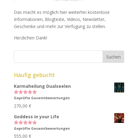
Das macht es möglich hier weiterhin kostenlose
Informationen, Blogtexte, Videos, Newsletter,
Geschenke und mehr zur Verfügung zu stellen.
Herzlichen Dank!
Häufig gebucht
Karmaheilung Dualseelen
Geprüfte Gesamtbewertungen
Bewertet
mit
5.00
270,00
€
von 5
Goddess in your Life
Geprüfte Gesamtbewertungen
Bewertet
mit
4.83
555,00
€
von 5