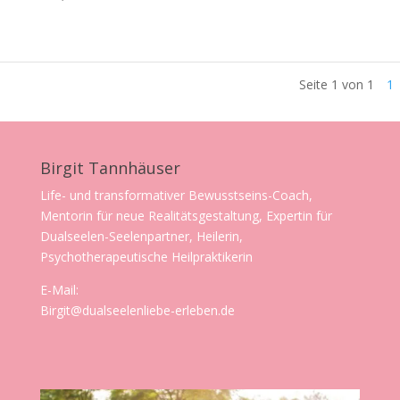
Seite 1 von 1
1
Birgit Tannhäuser
Life- und transformativer Bewusstseins-Coach,
Mentorin für neue Realitätsgestaltung, Expertin für
Dualseelen-Seelenpartner, Heilerin,
Psychotherapeutische Heilpraktikerin
E-Mail:
Birgit@dualseelenliebe-erleben.de