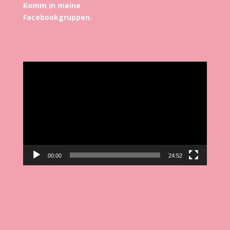
Komm in meine
Facebookgruppen.
Video-
Player
00:00
24:52