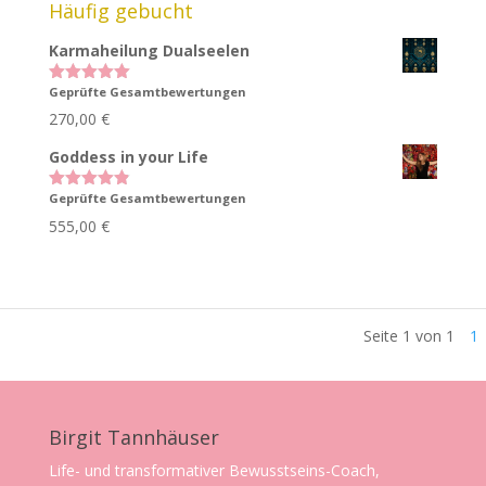
Häufig gebucht
Karmaheilung Dualseelen
Geprüfte Gesamtbewertungen
Bewertet
mit
5.00
270,00
€
von 5
Goddess in your Life
Geprüfte Gesamtbewertungen
Bewertet
mit
4.83
555,00
€
von 5
Seite 1 von 1
1
Birgit Tannhäuser
Life- und transformativer Bewusstseins-Coach,