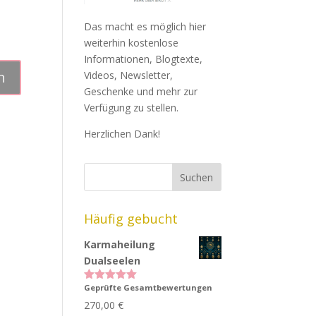
Das macht es möglich hier
weiterhin kostenlose
Informationen, Blogtexte,
Videos, Newsletter,
Geschenke und mehr zur
Verfügung zu stellen.
Herzlichen Dank!
Häufig gebucht
Karmaheilung
Dualseelen
Geprüfte Gesamtbewertungen
Bewertet
mit
5.00
270,00
€
von 5