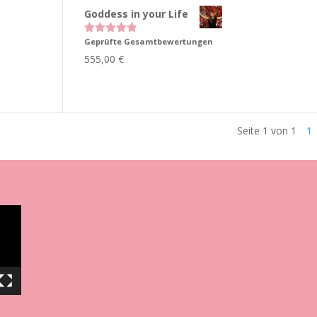
Goddess in your Life
Geprüfte Gesamtbewertungen
Bewertet
mit
4.83
555,00
€
von 5
Seite 1 von 1
1