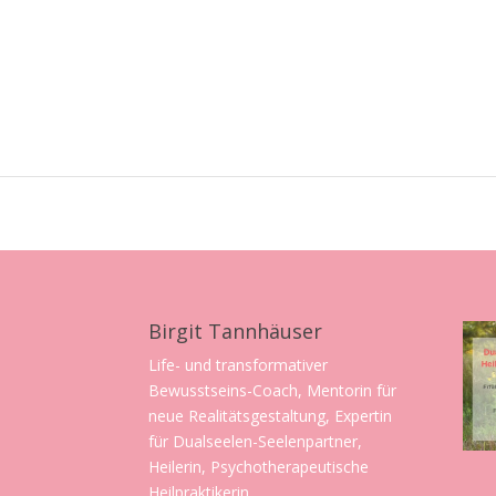
Birgit Tannhäuser
Life- und transformativer
Bewusstseins-Coach, Mentorin für
neue Realitätsgestaltung, Expertin
für Dualseelen-Seelenpartner,
Heilerin, Psychotherapeutische
Heilpraktikerin