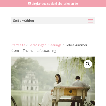
birgit@dualseelenliebe-erleben.de
Seite wählen
Startseite
/
Beratungen-Clearings
/ Liebeskummer
lösen – Themen-Lifecoaching