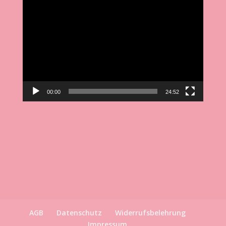
Video-
Player
00:00
24:52
AGB
Datenschutz
Widerrufsbelehrung
Impressum