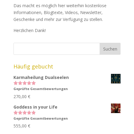
Das macht es möglich hier weiterhin kostenlose
Informationen, Blogtexte, Videos, Newsletter,
Geschenke und mehr zur Verfügung zu stellen.
Herzlichen Dank!
Häufig gebucht
Karmaheilung Dualseelen
Geprüfte Gesamtbewertungen
Bewertet
mit
5.00
270,00
€
von 5
Goddess in your Life
Geprüfte Gesamtbewertungen
Bewertet
mit
4.83
555,00
€
von 5