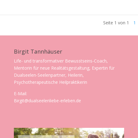
Seite 1 von 1
1
Birgit Tannhäuser
Life- und transformativer Bewusstseins-Coach,
Mentorin für neue Realitätsgestaltung, Expertin für
Dualseelen-Seelenpartner, Heilerin,
Psychotherapeutische Heilpraktikerin
E-Mail:
Birgit@dualseelenliebe-erleben.de