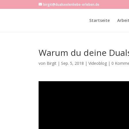
birgit@dualseelenliebe-erleben.de
Startseite
Arbei
Warum du deine Duals
von
Birgit
|
Sep. 5, 2018
|
Videoblog
|
0 Komme