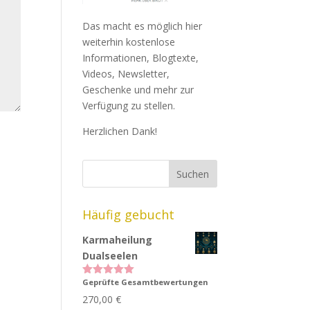
Das macht es möglich hier
weiterhin kostenlose
Informationen, Blogtexte,
Videos, Newsletter,
Geschenke und mehr zur
Verfügung zu stellen.
Herzlichen Dank!
Häufig gebucht
Karmaheilung
Dualseelen
Geprüfte Gesamtbewertungen
Bewertet
mit
5.00
270,00
€
von 5