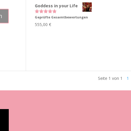
Goddess in your Life
Geprüfte Gesamtbewertungen
Bewertet
mit
4.83
555,00
€
von 5
Seite 1 von 1
1