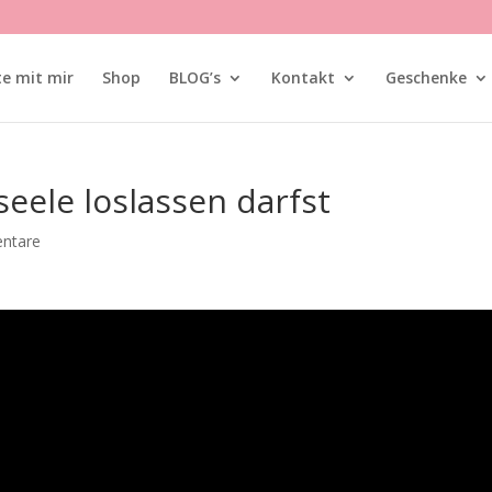
te mit mir
Shop
BLOG’s
Kontakt
Geschenke
eele loslassen darfst
ntare