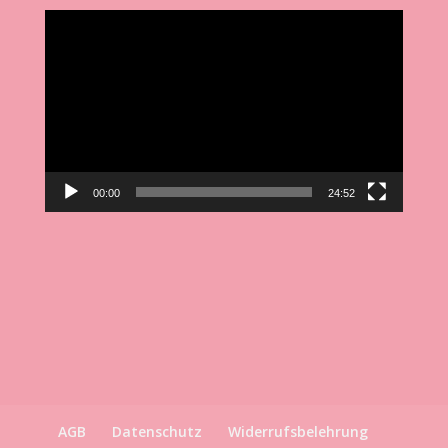
Video-
Player
00:00
24:52
AGB
Datenschutz
Widerrufsbelehrung