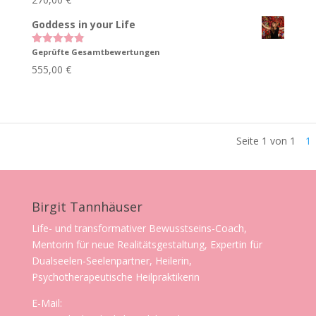
von 5
Goddess in your Life
Geprüfte Gesamtbewertungen
Bewertet
mit
4.83
555,00
€
von 5
Seite 1 von 1
1
Birgit Tannhäuser
Life- und transformativer Bewusstseins-Coach,
Mentorin für neue Realitätsgestaltung, Expertin für
Dualseelen-Seelenpartner, Heilerin,
Psychotherapeutische Heilpraktikerin
E-Mail: