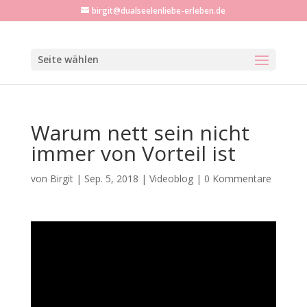
birgit@dualseelenliebe-erleben.de
Seite wählen
Warum nett sein nicht
immer von Vorteil ist
von
Birgit
|
Sep. 5, 2018
|
Videoblog
|
0 Kommentare