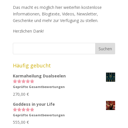
Das macht es möglich hier weiterhin kostenlose
Informationen, Blogtexte, Videos, Newsletter,
Geschenke und mehr zur Verfügung zu stellen.
Herzlichen Dank!
Häufig gebucht
Karmaheilung Dualseelen
Geprüfte Gesamtbewertungen
Bewertet
mit
5.00
270,00
€
von 5
Goddess in your Life
Geprüfte Gesamtbewertungen
Bewertet
mit
4.83
555,00
€
von 5