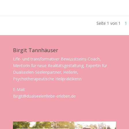
Seite 1 von 1
1
Birgit Tannhäuser
Life- und transformativer Bewusstseins-Coach,
Mentorin für neue Realitätsgestaltung, Expertin für
Dualseelen-Seelenpartner, Heilerin,
Psychotherapeutische Heilpraktikerin
E-Mail:
Birgit@dualseelenliebe-erleben.de