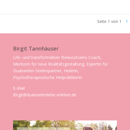
Seite 1 von 1
1
Birgit Tannhäuser
Life- und transformativer Bewusstseins-Coach,
Mentorin für neue Realitätsgestaltung, Expertin für
Dualseelen-Seelenpartner, Heilerin,
Psychotherapeutische Heilpraktikerin
E-Mail:
Birgit@dualseelenliebe-erleben.de