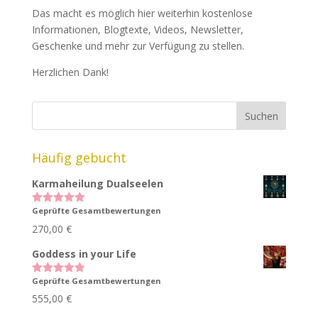
Das macht es möglich hier weiterhin kostenlose
Informationen, Blogtexte, Videos, Newsletter,
Geschenke und mehr zur Verfügung zu stellen.
Herzlichen Dank!
Häufig gebucht
Karmaheilung Dualseelen
Geprüfte Gesamtbewertungen
Bewertet
mit
5.00
270,00
€
von 5
Goddess in your Life
Geprüfte Gesamtbewertungen
Bewertet
mit
4.83
555,00
€
von 5