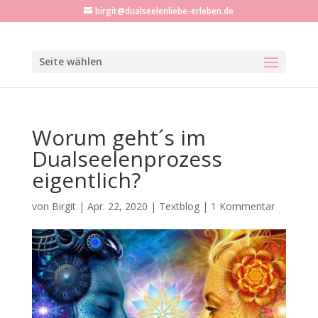
birgit@dualseelenliebe-erleben.de
Seite wählen
Worum geht´s im
Dualseelenprozess
eigentlich?
von
Birgit
|
Apr. 22, 2020
|
Textblog
|
1 Kommentar