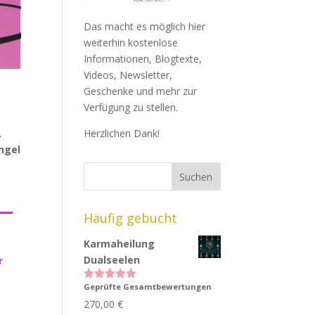
Das macht es möglich hier
weiterhin kostenlose
Informationen, Blogtexte,
Videos, Newsletter,
Geschenke und mehr zur
Verfügung zu stellen.
Herzlichen Dank!
,
ngel
_
Häufig gebucht
Karmaheilung
Dualseelen
r
Geprüfte Gesamtbewertungen
Bewertet
mit
5.00
270,00
€
von 5