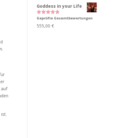
Goddess in your Life
Geprüfte Gesamtbewertungen
Bewertet
mit
4.83
555,00
€
von 5
ld
n.
für
der
 auf
anden
ist.