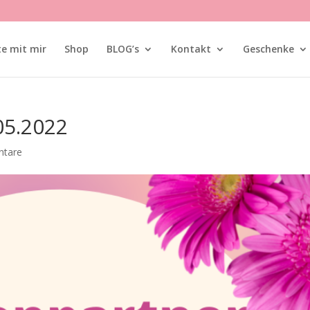
te mit mir
Shop
BLOG’s
Kontakt
Geschenke
05.2022
tare